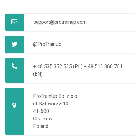
support@protrainup.com
@ProTrainUp
+ 48 535 352 535 (PL)
+ 48 513 360 761
(EN)
ProTrainUp Sp. z o.o.
ul. Katowicka 10
41-500
Chorzów
Poland