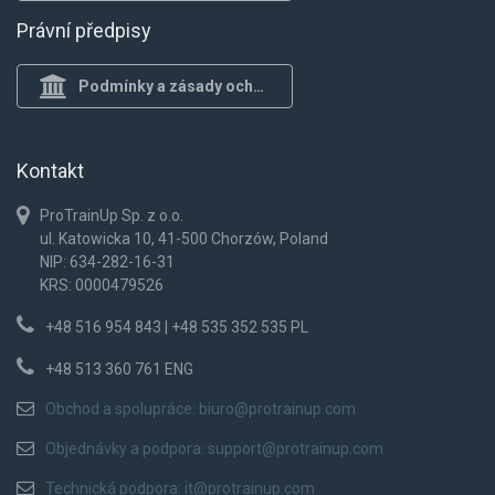
Právní předpisy
Podmínky a zásady ochrany osob.
Kontakt
ProTrainUp Sp. z o.o.
ul. Katowicka 10, 41-500 Chorzów, Poland
NIP: 634-282-16-31
KRS: 0000479526
+48 516 954 843 | +48 535 352 535 PL
+48 513 360 761 ENG
Obchod a spolupráce:
biuro@protrainup.com
Objednávky a podpora:
support@protrainup.com
Technická podpora:
it@protrainup.com